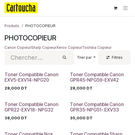
Se rendre au contenu
Produits
PHOTOCOPIEUR
PHOTOCOPIEUR
Canon Copieur
Sharp Copieur
Xerox Copieur
Toshiba Copieur
Trier par
Filtres
Toner Compatible Canon
Toner Compatible Canon
EXV5-EXV14-NPG20
GPR45-NPG59-EXV42
28,000
DT
28,000
DT
Toner Compatible Canon
Toner Compatible Canon
GPR22-EXV18- NPG32
GPR35-NPG51- EXV33
38,000
DT
35,000
DT
Toner Compatible Noir
Toner Compatible Sharp