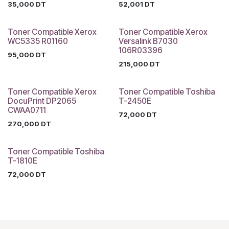
35,000
DT
52,001
DT
Toner Compatible Xerox
Toner Compatible Xerox
WC5335 R01160
Versalink B7030
106R03396
95,000
DT
215,000
DT
Toner Compatible Xerox
Toner Compatible Toshiba
DocuPrint DP2065
T-2450E
CWAA0711
72,000
DT
270,000
DT
Toner Compatible Toshiba
T-1810E
72,000
DT