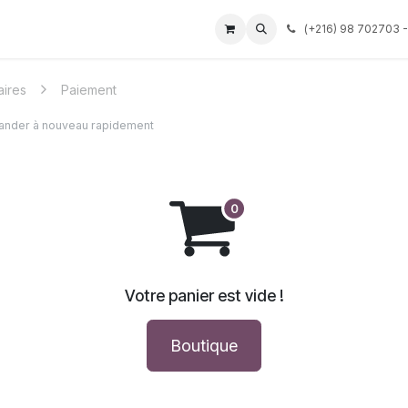
Événements
Services
Tarif
Société
(
+216) 98 702703 -
Aide
aires
Paiement
nder à nouveau rapidement
Votre panier est vide !
Boutique