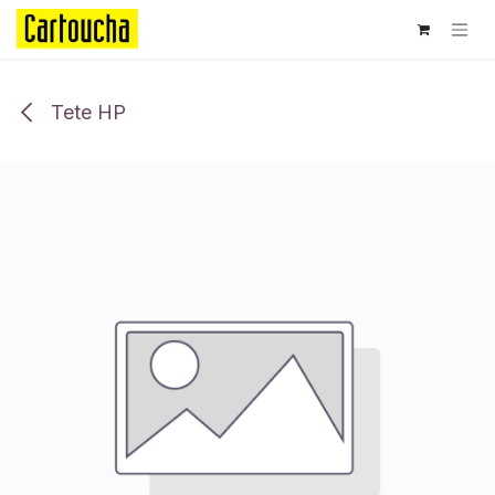
Se rendre au contenu
Tete HP