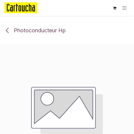
Se rendre au contenu
Photoconducteur Hp