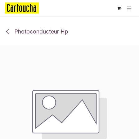
Se rendre au contenu
Photoconducteur Hp