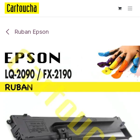
Se rendre au contenu
Ruban Epson