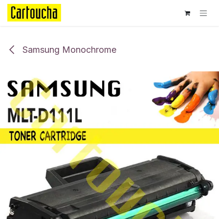
Se rendre au contenu
Samsung Monochrome