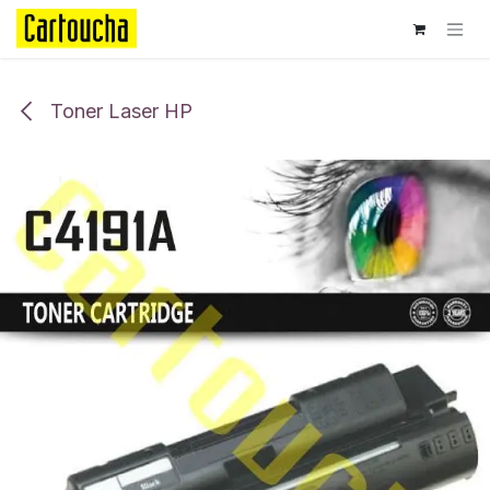
Se rendre au contenu
Toner Laser HP