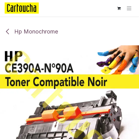
Se rendre au contenu
Hp Monochrome