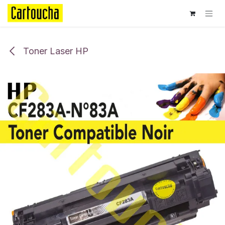
Se rendre au contenu
Toner Laser HP