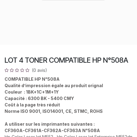
LOT 4 TONER COMPATIBLE HP N°508A
(0 avis)
COMPATIBLE HP N°508A
Qualité d’impression égale au produit orignal
Couleur : 1BK+1C+1M+1Y
Capacité : 6300 BK - 5400 CMY
Coût à la page très réduit
Norme ISO 9001, ISO14001, CE, STMC, ROHS
A utiliser sur les imprimantes suivantes :
CF360A-CF361A-CF362A-CF363A N°508A
Hp Color LaserJet M552 , Hp Color LaserJet Enterprise M552dn