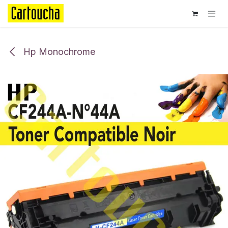
Se rendre au contenu
Hp Monochrome