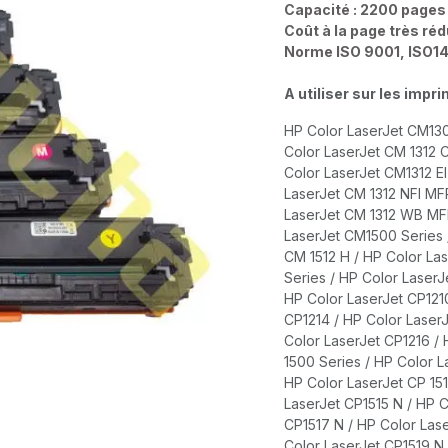
Capacité : 2200 pages
Coût à la page très ré
Norme ISO 9001, ISO1
A utiliser sur les impr
HP Color LaserJet CM130
Color LaserJet CM 1312 
Color LaserJet CM1312 E
LaserJet CM 1312 NFI MFP
LaserJet CM 1312 WB MFP
LaserJet CM1500 Series 
CM 1512 H / HP Color Las
Series / HP Color LaserJ
HP Color LaserJet CP1210
CP1214 / HP Color LaserJ
Color LaserJet CP1216 / 
1500 Series / HP Color L
HP Color LaserJet CP 151
LaserJet CP1515 N / HP C
CP1517 N / HP Color Lase
Color LaserJet CP1519 N 