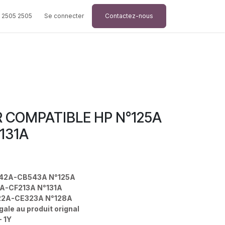
 2505 2505
Se connecter
Contactez-nous
R COMPATIBLE HP N°125A
°131A
42A-CB543A N°125A
A-CF213A N°131A
2A-CE323A N°128A
gale au produit orignal
- 1Y