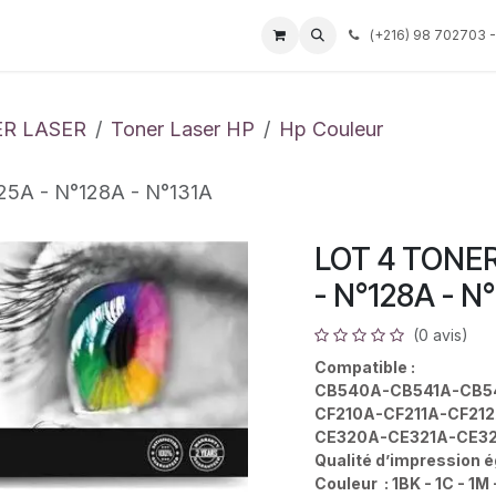
Événements
Services
Tarif
Société
(
+216) 98 702703 -
Aide
R LASER
Toner Laser HP
Hp Couleur
5A - N°128A - N°131A
LOT 4 TONE
- N°128A - N
(0 avis)
Compatible :
CB540A-CB541A-CB5
CF210A-CF211A-CF212
CE320A-CE321A-CE32
Qualité d’impression é
Couleur : 1BK - 1C - 1M 