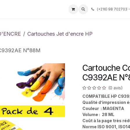
Événements
Services
Tarif
Société
(
+216) 98 702703 -
Aide
D'ENCRE
Cartouches Jet d'encre HP
P C9392AE N°88M
Cartouche C
C9392AE N
(0 avis)
COMPATIBLE HP C93
Qualité d’impression é
Couleur : MAGENTA
Volume : 28 ML
Coût à la page très réd
Norme ISO 9001, ISO1