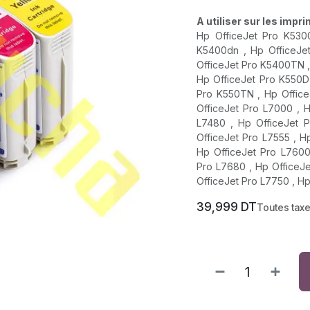
A utiliser sur les impr
Hp OfficeJet Pro K530
K5400dn , Hp OfficeJe
OfficeJet Pro K5400TN ,
Hp OfficeJet Pro K550D
Pro K550TN , Hp Office
OfficeJet Pro L7000 , H
L7480 , Hp OfficeJet P
OfficeJet Pro L7555 , H
Hp OfficeJet Pro L7600
Pro L7680 , Hp OfficeJe
OfficeJet Pro L7750 , H
39,999
DT
Toutes tax