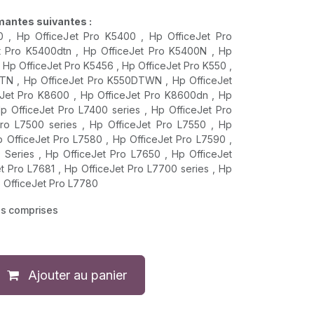
imantes suivantes :
0 , Hp OfficeJet Pro K5400 , Hp OfficeJet Pro
t Pro K5400dtn , Hp OfficeJet Pro K5400N , Hp
 Hp OfficeJet Pro K5456 , Hp OfficeJet Pro K550 ,
TN , Hp OfficeJet Pro K550DTWN , Hp OfficeJet
Jet Pro K8600 , Hp OfficeJet Pro K8600dn , Hp
p OfficeJet Pro L7400 series , Hp OfficeJet Pro
ro L7500 series , Hp OfficeJet Pro L7550 , Hp
p OfficeJet Pro L7580 , Hp OfficeJet Pro L7590 ,
 Series , Hp OfficeJet Pro L7650 , Hp OfficeJet
t Pro L7681 , Hp OfficeJet Pro L7700 series , Hp
p OfficeJet Pro L7780
es comprises
Ajouter au panier