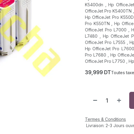
K5400dn , Hp OfficeJe
OfficeJet Pro K5400TN ,
Hp OfficeJet Pro K550D
Pro K550TN , Hp Office
OfficeJet Pro L7000 , H
L7480 , Hp OfficeJet P
OfficeJet Pro L7555 , H
Hp OfficeJet Pro L7600
Pro L7680 , Hp OfficeJe
OfficeJet Pro L7750 , H
39,999
DT
Toutes tax
Termes & Conditions
Livraison: 2-3 Jours ouv