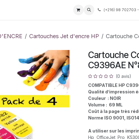
Événements
Services
Tarif
Société
(
+216) 98 702703 -
Aide
D'ENCRE
Cartouches Jet d'encre HP
Cartouche C
Cartouche Co
C9396AE N°
(0 avis)
COMPATIBLE HP C93
Qualité d’impression é
Couleur : NOIR
Volume : 69 ML
Coût à la page très réd
Norme ISO 9001, ISO1
A utiliser sur les impr
Hp OfficeJet Pro K530