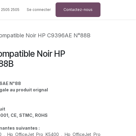
 2505 2505
Se connecter
Contactez-nous
ompatible Noir HP C9396AE N°88B
mpatible Noir HP
88B
96AE N°88
gale au produit orignal
uit
4001, CE, STMC, ROHS
imantes suivantes :
0 , Hp OfficeJet Pro K5400 , Hp OfficeJet Pro