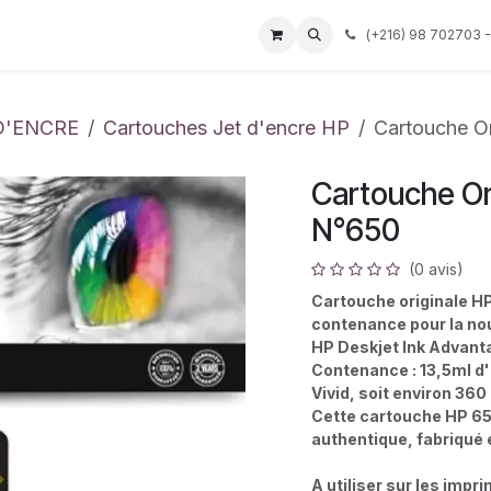
Événements
Services
Tarif
Société
(
+216) 98 702703 -
Aide
D'ENCRE
Cartouches Jet d'encre HP
Cartouche O
Cartouche Or
N°650
(0 avis)
Cartouche originale H
contenance pour la no
HP Deskjet Ink Advant
Contenance : 13,5ml 
Vivid, soit environ 360
Cette cartouche HP 6
authentique, fabriqué e
A utiliser sur les impr