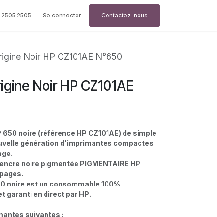
 2505 2505
Se connecter
Contactez-nous
rigine Noir HP CZ101AE N°650
igine Noir HP CZ101AE
P 650 noire (référence HP CZ101AE) de simple
uvelle génération d'imprimantes compactes
age.
d'encre noire pigmentée PIGMENTAIRE HP
 pages.
50 noire est un consommable 100%
t garanti en direct par HP.
imantes suivantes :