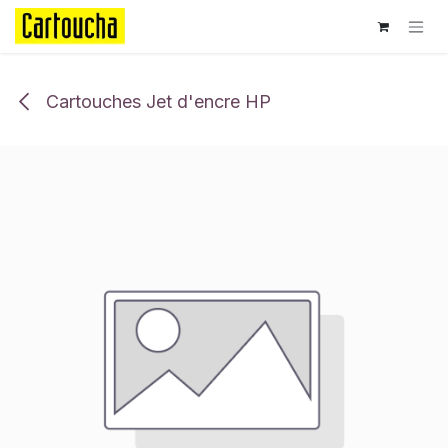
Se rendre au contenu
Cartouches Jet d'encre HP