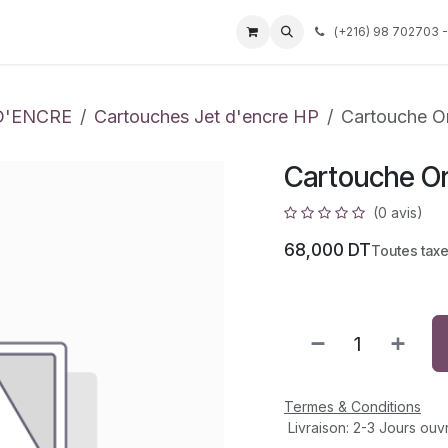
Événements
Services
Tarif
Société
(
+216) 98 702703 -
Aide
D'ENCRE
Cartouches Jet d'encre HP
Cartouche O
Cartouche Or
(0 avis)
68,000
DT
Toutes tax
Termes & Conditions
Livraison: 2-3 Jours ouv