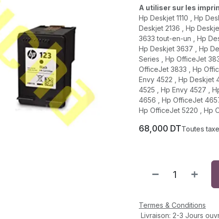
A utiliser sur les impr
Hp Deskjet 1110 , Hp Des
Deskjet 2136 , Hp Deskje
3633 tout-en-un , Hp Des
Hp Deskjet 3637 , Hp De
Series , Hp OfficeJet 38
OfficeJet 3833 , Hp Offi
Envy 4522 , Hp Deskjet 
4525 , Hp Envy 4527 , H
4656 , Hp OfficeJet 4657
Hp OfficeJet 5220 , Hp O
68,000
DT
Toutes tax
Termes & Conditions
Livraison: 2-3 Jours ouv