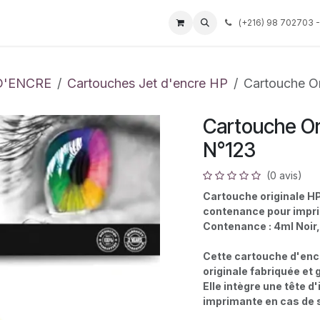
Événements
Services
Tarif
Société
(
+216) 98 702703 -
Aide
D'ENCRE
Cartouches Jet d'encre HP
Cartouche O
Cartouche Or
N°123
(0 avis)
Cartouche originale HP
contenance pour impri
Contenance : 4ml Noir,
Cette cartouche d'enc
originale fabriquée et 
Elle intègre une tête d
imprimante en cas de 